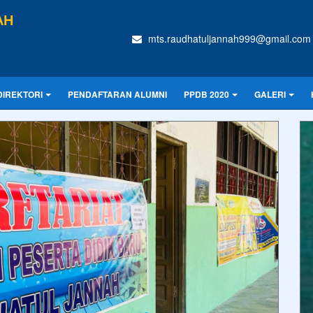
AH
mts.raudhatuljannah999@gmail.com
DIREKTORI
PENDAFTARAN ALUMNI
PPDB 2020
GALERI