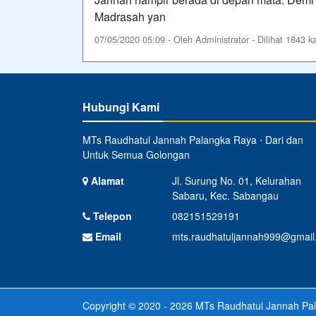
Madrasah yan
07/05/2020 05:09 - Oleh Administrator - Dilihat 1843 ka
Hubungi Kami
MTs Raudhatul Jannah Palangka Raya ⋅ Dari dan
Untuk Semua Golongan
Alamat
Jl. Surung No. 01, Kelurahan
Sabaru, Kec. Sabangau
Telepon
082151529191
Email
mts.raudhatuljannah999@gmail
Copyright © 2020 - 2026
MTs Raudhatul Jannah Pa