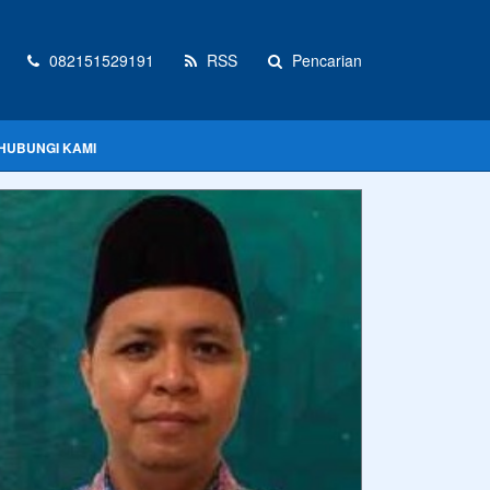
082151529191
RSS
Pencarian
HUBUNGI KAMI