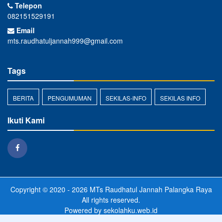
Telepon
082151529191
Email
mts.raudhatuljannah999@gmail.com
Tags
BERITA
PENGUMUMAN
SEKILAS-INFO
SEKILAS INFO
Ikuti Kami
Copyright © 2020 - 2026
MTs Raudhatul Jannah Palangka Raya
All rights reserved.
Powered by
sekolahku.web.id