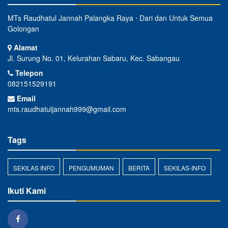
MTs Raudhatul Jannah Palangka Raya ⋅ Dari dan Untuk Semua
Golongan
Alamat
Jl. Surung No. 01, Kelurahan Sabaru, Kec. Sabangau
Telepon
082151529191
Email
mts.raudhatuljannah999@gmail.com
Tags
SEKILAS INFO
PENGUMUMAN
BERITA
SEKILAS-INFO
Ikuti Kami