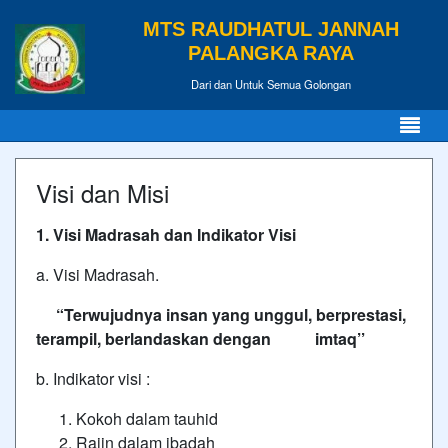
MTS RAUDHATUL JANNAH
PALANGKA RAYA
Dari dan Untuk Semua Golongan
Visi dan Misi
1. Visi Madrasah dan Indikator Visi
a. Visi Madrasah.
“
Terwujudnya insan yang unggul, berprestasi,
terampil, berlandaskan dengan imtaq
’’
b. Indikator visi :
Kokoh dalam tauhid
Rajin dalam ibadah