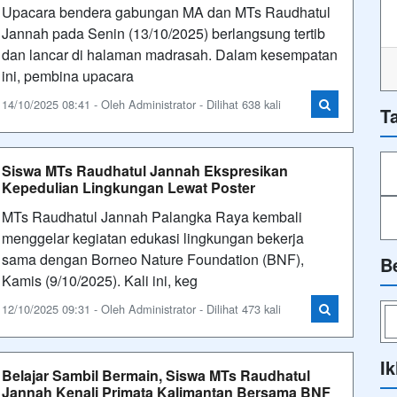
Upacara bendera gabungan MA dan MTs Raudhatul
Jannah pada Senin (13/10/2025) berlangsung tertib
dan lancar di halaman madrasah. Dalam kesempatan
ini, pembina upacara
14/10/2025 08:41 - Oleh Administrator - Dilihat 638 kali
T
Siswa MTs Raudhatul Jannah Ekspresikan
Kepedulian Lingkungan Lewat Poster
MTs Raudhatul Jannah Palangka Raya kembali
menggelar kegiatan edukasi lingkungan bekerja
sama dengan Borneo Nature Foundation (BNF),
B
Kamis (9/10/2025). Kali ini, keg
12/10/2025 09:31 - Oleh Administrator - Dilihat 473 kali
Ik
Belajar Sambil Bermain, Siswa MTs Raudhatul
Jannah Kenali Primata Kalimantan Bersama BNF