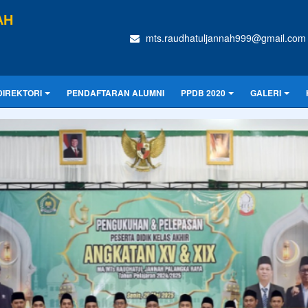
AH
mts.raudhatuljannah999@gmail.com
DIREKTORI
PENDAFTARAN ALUMNI
PPDB 2020
GALERI