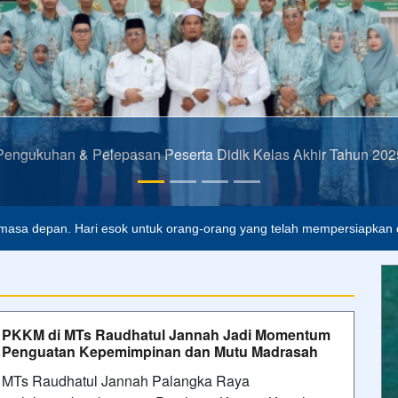
Pengukuhan & Pelepasan Peserta Didik Kelas Akhir Tahun 202
alah buta. Dan ilmu pengetahuan tanpa agama adalah lumpuh.
Anon
masa depan. Hari esok untuk orang-orang yang telah mempersiapkan di
PKKM di MTs Raudhatul Jannah Jadi Momentum
Penguatan Kepemimpinan dan Mutu Madrasah
MTs Raudhatul Jannah Palangka Raya