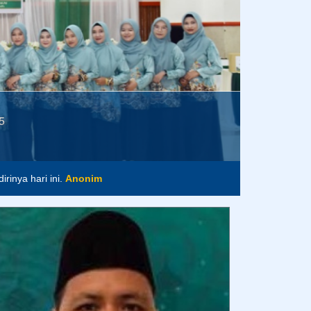
5
im
rinya hari ini.
Anonim