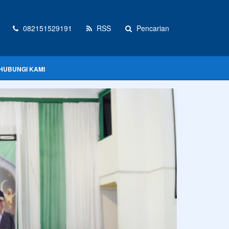
082151529191
RSS
Pencarian
HUBUNGI KAMI