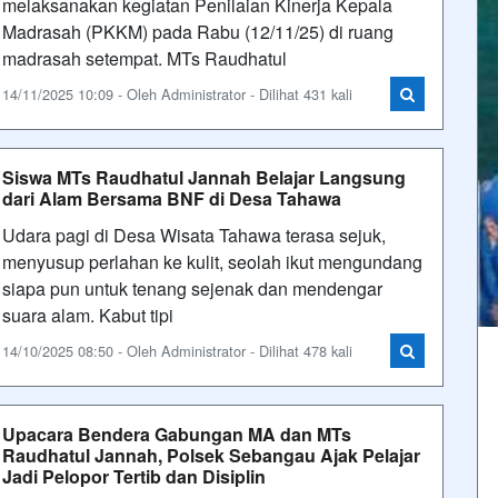
melaksanakan kegiatan Penilaian Kinerja Kepala
Madrasah (PKKM) pada Rabu (12/11/25) di ruang
madrasah setempat. MTs Raudhatul
14/11/2025 10:09 - Oleh Administrator - Dilihat 431 kali
Siswa MTs Raudhatul Jannah Belajar Langsung
dari Alam Bersama BNF di Desa Tahawa
Udara pagi di Desa Wisata Tahawa terasa sejuk,
menyusup perlahan ke kulit, seolah ikut mengundang
siapa pun untuk tenang sejenak dan mendengar
suara alam. Kabut tipi
14/10/2025 08:50 - Oleh Administrator - Dilihat 478 kali
Upacara Bendera Gabungan MA dan MTs
Raudhatul Jannah, Polsek Sebangau Ajak Pelajar
Jadi Pelopor Tertib dan Disiplin